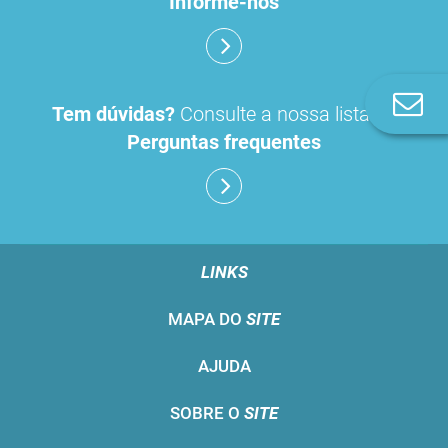
Informe-nos
Co
Tem dúvidas?
Consulte a nossa lista de
n
Perguntas frequentes
LINKS
MAPA DO
SITE
AJUDA
SOBRE O
SITE