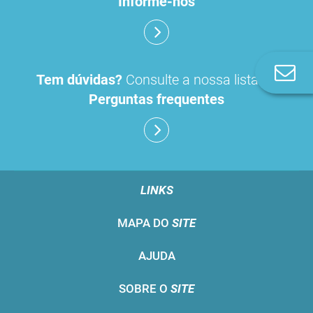
Informe-nos
Co
Tem dúvidas?
Consulte a nossa lista de
n
Perguntas frequentes
LINKS
MAPA DO
SITE
AJUDA
SOBRE O
SITE