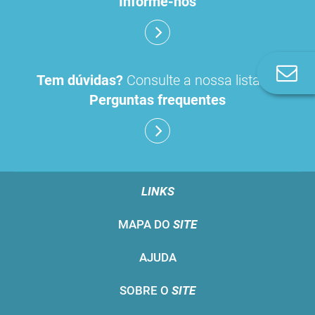
Informe-nos
Co
Tem dúvidas?
Consulte a nossa lista de
n
Perguntas frequentes
LINKS
MAPA DO
SITE
AJUDA
SOBRE O
SITE