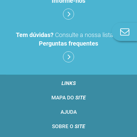
Informe-nos
Co
Tem dúvidas?
Consulte a nossa lista de
n
Perguntas frequentes
LINKS
MAPA DO
SITE
AJUDA
SOBRE O
SITE