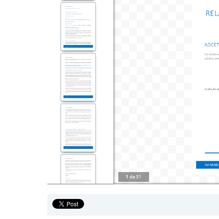
1
de
31