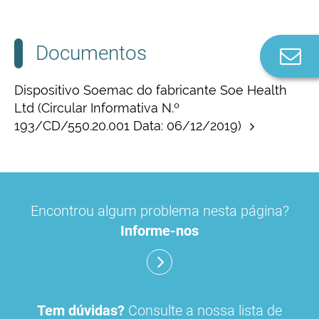
Documentos
Co
n
Dispositivo Soemac do fabricante Soe Health
Ltd (Circular Informativa N.º
193/CD/550.20.001 Data: 06/12/2019)
Encontrou algum problema nesta página?
Informe-nos
Tem dúvidas?
Consulte a nossa lista de