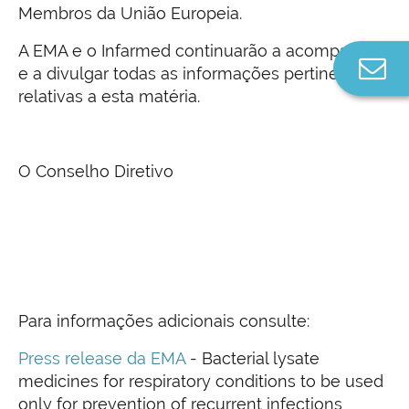
Membros da União Europeia.
A EMA e o Infarmed continuarão a acompanhar
Co
e a divulgar todas as informações pertinentes
n
relativas a esta matéria.
O Conselho Diretivo
Para informações adicionais consulte:
Press release da EMA
- Bacterial lysate
medicines for respiratory conditions to be used
only for prevention of recurrent infections