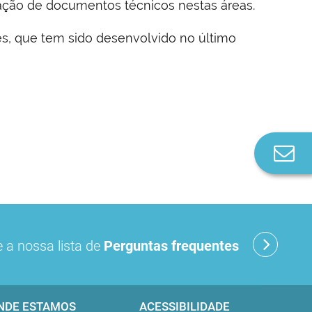
ação de documentos técnicos nestas áreas.
es, que tem sido desenvolvido no último
Co
n
 a nossa lista de
Perguntas frequentes
NDE ESTAMOS
ACESSIBILIDADE