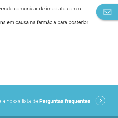
evendo comunicar de imediato com o
Co
n
ns em causa na farmácia para posterior
 a nossa lista de
Perguntas frequentes