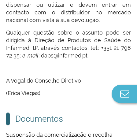
dispensar ou utilizar e devem entrar em
contacto com o distribuidor no mercado
nacional com vista à sua devolução.
Qualquer questão sobre o assunto pode ser
dirigida à Direção de Produtos de Saúde do
Infarmed, I.P. através contactos: tel.: +351 21 798
72 35;
e-mail
: daps@infarmed.pt.
A Vogal do Conselho Diretivo
Co
(Erica Viegas)
n
Documentos
Suspensão da comercialização e recolha