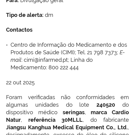
Para:
Divulgação geral
Tipo de alerta:
dm
Contactos
Centro de Informação do Medicamento e dos
Produtos de Saúde (CIMI); Tel. 21 798 7373;
E-
mail
: cimi@infarmed.pt; Linha do
Medicamento: 800 222 444
22 out 2025
Foram verificadas não conformidades em
algumas unidades do
lote
240520
do
dispositivo médico
seringas
,
marca Cardio
Natur
,
referência 30MLLL
, do fabricante
Jiangsu Kanghua Medical Equipment Co., Ltd.
,
designadamente, excesso de óleo de silicone