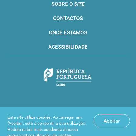
SOBRE O
SITE
CONTACTOS
ONDE ESTAMOS
ACESSIBILIDADE
Infarmed © 2016. Todos os direitos reservados
Este
site
utiliza
cookies
. Ao carregar em
Aceitar
"Aceitar", está a consentir a sua utilização.
Poderá saber mais acedendo à nossa
página sobre
utilização de
cookies
.