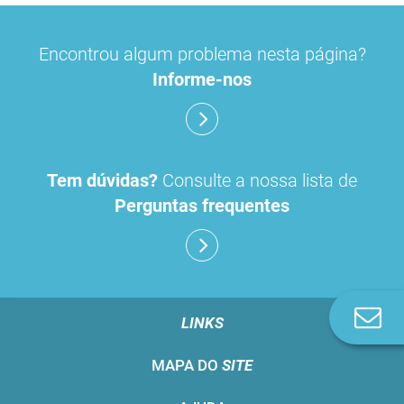
Encontrou algum problema nesta página?
Informe-nos
Tem dúvidas?
Consulte a nossa lista de
Perguntas frequentes
Co
LINKS
n
MAPA DO
SITE