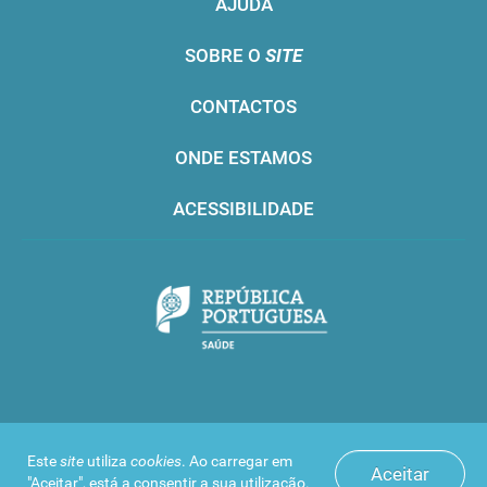
AJUDA
SOBRE O
SITE
CONTACTOS
ONDE ESTAMOS
ACESSIBILIDADE
Infarmed © 2016. Todos os direitos reservados
Este
site
utiliza
cookies
. Ao carregar em
Aceitar
"Aceitar", está a consentir a sua utilização.