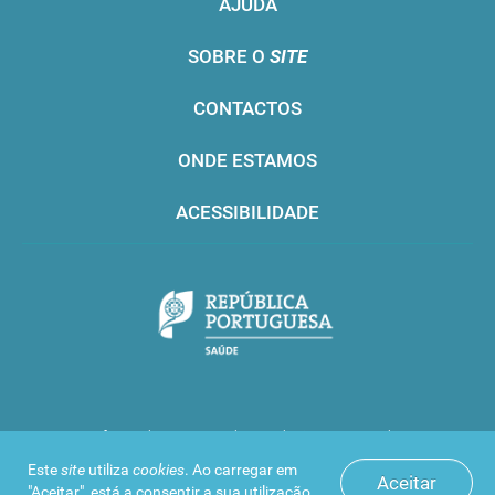
AJUDA
SOBRE O
SITE
CONTACTOS
ONDE ESTAMOS
ACESSIBILIDADE
Infarmed © 2016. Todos os direitos reservados
Este
site
utiliza
cookies
. Ao carregar em
Aceitar
"Aceitar", está a consentir a sua utilização.