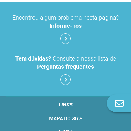
Encontrou algum problema nesta página?
Informe-nos
Tem dúvidas?
Consulte a nossa lista de
Perguntas frequentes
Co
LINKS
n
MAPA DO
SITE