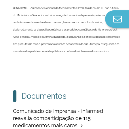
O INFARMED - Autoridade Nacional do Medicamento e Produtos de saúde, I.P. sob a tutela
do Ministério da Saúde, é a autoridade reguladora nacional que avalia, autoriza, regula e
Co
controla os medicamentos de uso humano, bem como os produtos de saúde,
n
designadamente os dispositivos médicos e os produtos cosméticos e de higiene corporal.
A sua principal missão é garantir a qualidade, a segurança e a eficácia dos medicamentos e
dos produtos de saúde, prevenindo os riscos decorrentes da sua utilização, assegurando os
mais elevados padrões de saúde pública e a defesa dos interesses do consumidor.
Documentos
Comunicado de Imprensa - Infarmed
reavalia comparticipação de 115
medicamentos mais caros