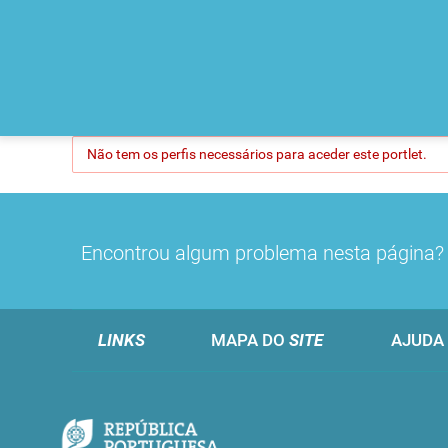
Não tem os perfis necessários para aceder este portlet.
Encontrou algum problema nesta página
LINKS
MAPA DO
SITE
AJUDA