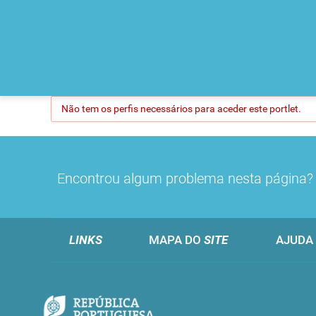
Não tem os perfis necessários para aceder este portlet.
Encontrou algum problema nesta página
LINKS
MAPA DO
SITE
AJUDA