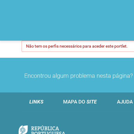
Não tem os perfis necessários para aceder este portlet.
Encontrou algum problema nesta página
LINKS
MAPA DO
SITE
AJUDA