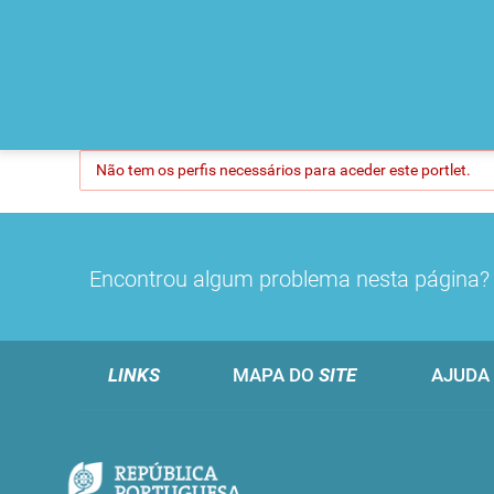
Não tem os perfis necessários para aceder este portlet.
Encontrou algum problema nesta página
LINKS
MAPA DO
SITE
AJUDA