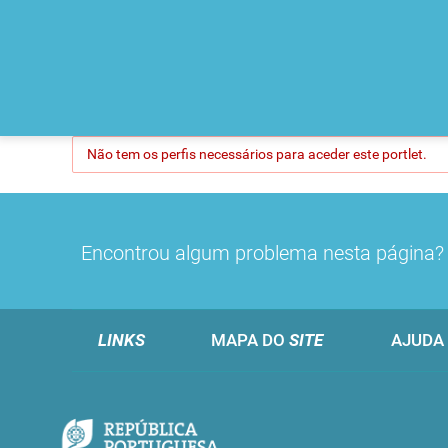
Não tem os perfis necessários para aceder este portlet.
Encontrou algum problema nesta página
LINKS
MAPA DO
SITE
AJUDA