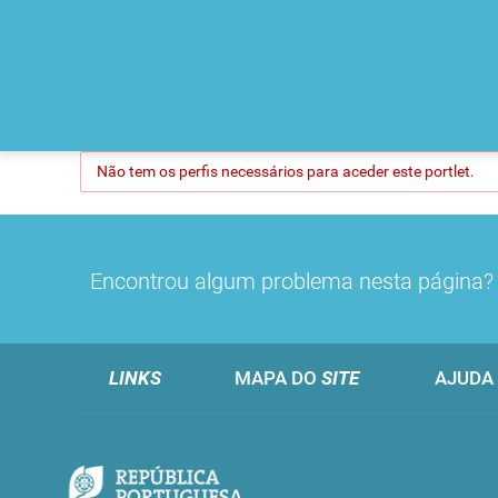
Não tem os perfis necessários para aceder este portlet.
Encontrou algum problema nesta página
LINKS
MAPA DO
SITE
AJUDA