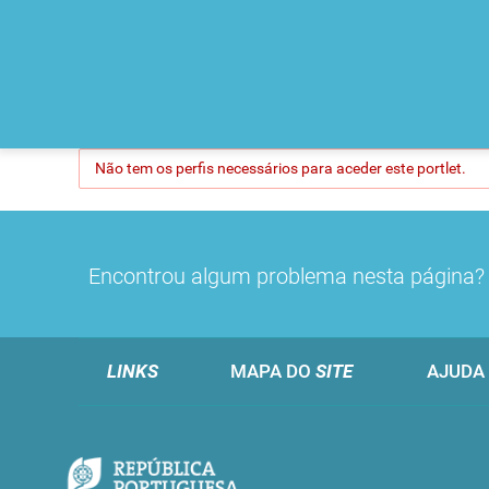
Não tem os perfis necessários para aceder este portlet.
Encontrou algum problema nesta página
LINKS
MAPA DO
SITE
AJUDA