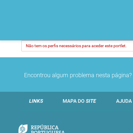
Não tem os perfis necessários para aceder este portlet.
Encontrou algum problema nesta página
LINKS
MAPA DO
SITE
AJUDA