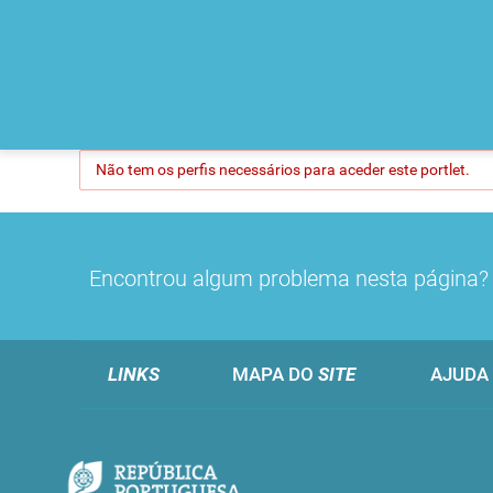
Não tem os perfis necessários para aceder este portlet.
Encontrou algum problema nesta página
LINKS
MAPA DO
SITE
AJUDA