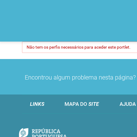
Não tem os perfis necessários para aceder este portlet.
Encontrou algum problema nesta página
LINKS
MAPA DO
SITE
AJUDA