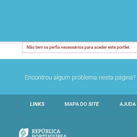
Não tem os perfis necessários para aceder este portlet.
Encontrou algum problema nesta página
LINKS
MAPA DO
SITE
AJUDA