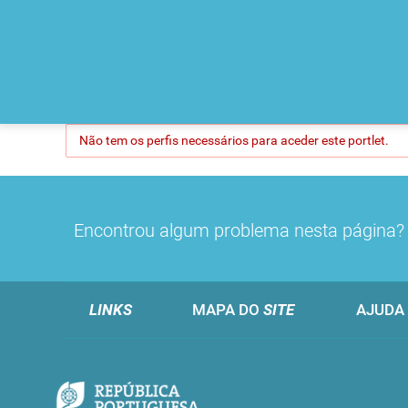
Não tem os perfis necessários para aceder este portlet.
Encontrou algum problema nesta página
LINKS
MAPA DO
SITE
AJUDA