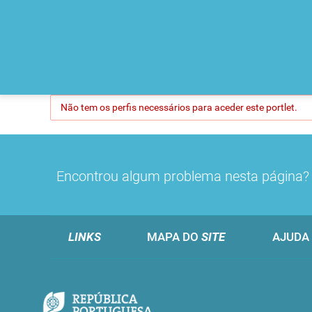
Não tem os perfis necessários para aceder este portlet.
Encontrou algum problema nesta página
LINKS
MAPA DO
SITE
AJUDA