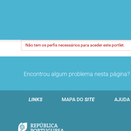
Não tem os perfis necessários para aceder este portlet.
Encontrou algum problema nesta página
LINKS
MAPA DO
SITE
AJUDA