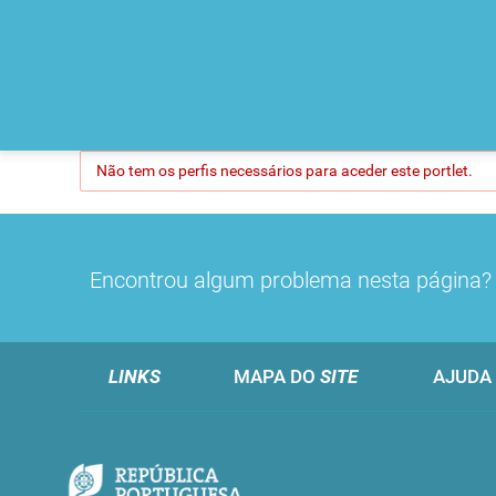
Não tem os perfis necessários para aceder este portlet.
Encontrou algum problema nesta página
LINKS
MAPA DO
SITE
AJUDA