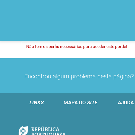
Não tem os perfis necessários para aceder este portlet.
Encontrou algum problema nesta página
LINKS
MAPA DO
SITE
AJUDA