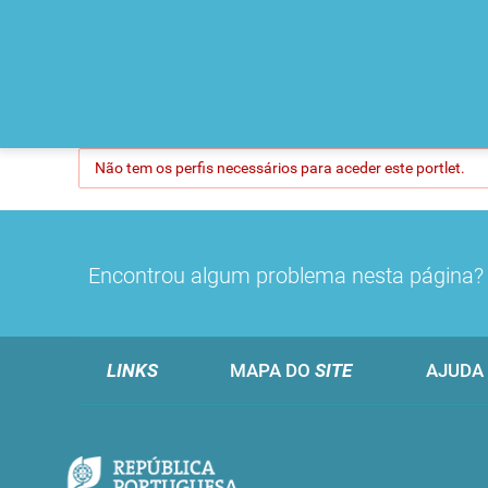
Não tem os perfis necessários para aceder este portlet.
Encontrou algum problema nesta página
LINKS
MAPA DO
SITE
AJUDA