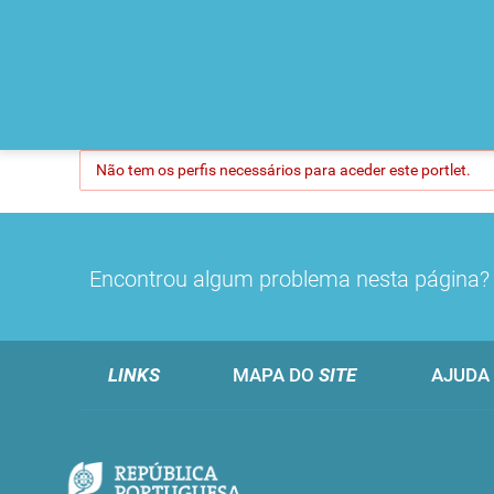
Não tem os perfis necessários para aceder este portlet.
Encontrou algum problema nesta página
LINKS
MAPA DO
SITE
AJUDA