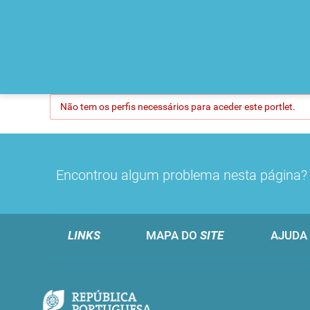
Não tem os perfis necessários para aceder este portlet.
Encontrou algum problema nesta página
LINKS
MAPA DO
SITE
AJUDA