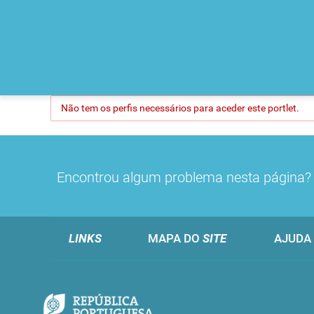
Não tem os perfis necessários para aceder este portlet.
Encontrou algum problema nesta página
LINKS
MAPA DO
SITE
AJUDA