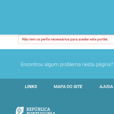
Não tem os perfis necessários para aceder este portlet.
Encontrou algum problema nesta página
LINKS
MAPA DO
SITE
AJUDA