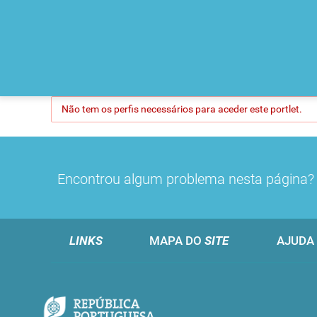
Não tem os perfis necessários para aceder este portlet.
Encontrou algum problema nesta página
LINKS
MAPA DO
SITE
AJUDA