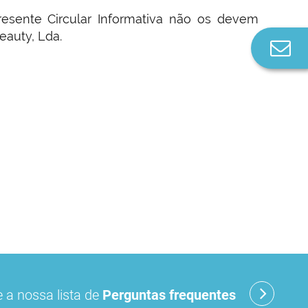
esente Circular Informativa não os devem
eauty, Lda.
Co
n
 a nossa lista de
Perguntas frequentes