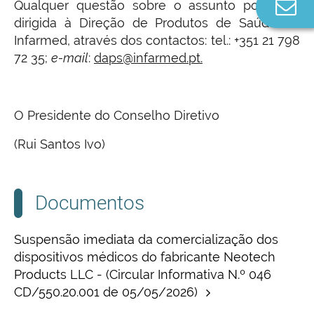
Co
Qualquer questão sobre o assunto pode ser
n
dirigida à Direção de Produtos de Saúde do
Infarmed, através dos contactos: tel.: +351 21 798
72 35;
e-mail
:
daps@infarmed.pt.
O Presidente do Conselho Diretivo
(Rui Santos Ivo)
Documentos
Suspensão imediata da comercialização dos
dispositivos médicos do fabricante Neotech
Products LLC - (Circular Informativa N.º 046
CD/550.20.001 de 05/05/2026)