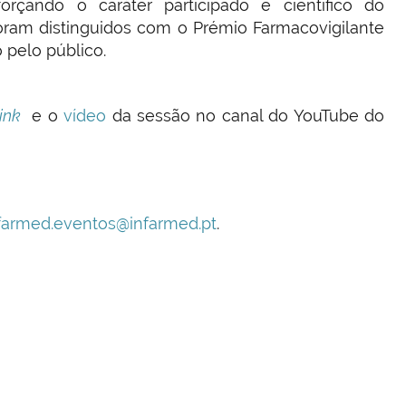
forçando o caráter participado e científico do
oram distinguidos com o Prémio Farmacovigilante
 pelo público.
link
e o
vídeo
da sessão no canal do YouTube do
farmed.eventos@infarmed.pt
.