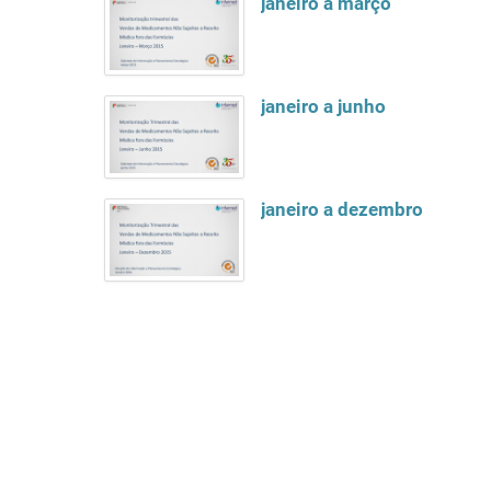
janeiro a março
janeiro a junho
janeiro a dezembro