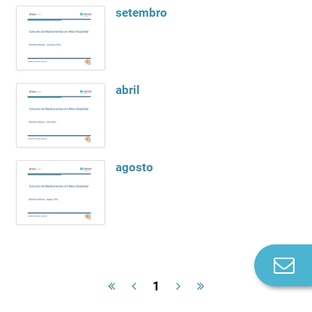
setembro
abril
agosto
Co
n
1