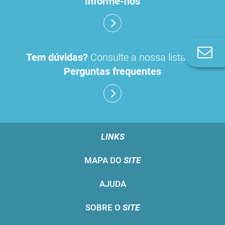
Informe-nos
Co
Tem dúvidas?
Consulte a nossa lista de
n
Perguntas frequentes
LINKS
MAPA DO
SITE
AJUDA
SOBRE O
SITE