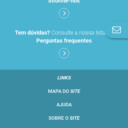
Informe-nos
Co
Tem dúvidas?
Consulte a nossa lista de
n
Perguntas frequentes
LINKS
MAPA DO
SITE
AJUDA
SOBRE O
SITE