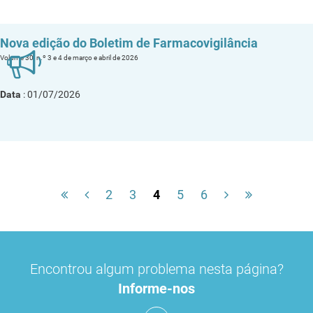
Nova edição do Boletim de Farmacovigilância
Volume 30, n.º 3 e 4 de março e abril de 2026
Data
: 01/07/2026
2
3
4
5
6
Encontrou algum problema nesta página?
Informe-nos