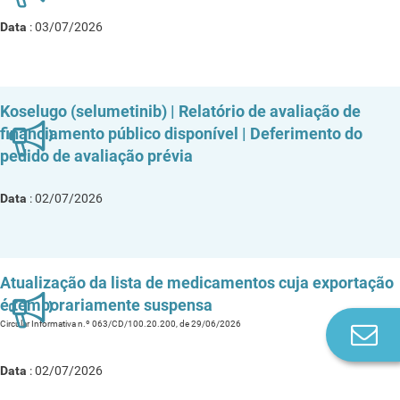
Data
: 03/07/2026
Koselugo (selumetinib) | Relatório de avaliação de
financiamento público disponível | Deferimento do
pedido de avaliação prévia
Data
: 02/07/2026
Atualização da lista de medicamentos cuja exportação
é temporariamente suspensa
Circular Informativa n.º 063/CD/100.20.200, de 29/06/2026
Co
n
Data
: 02/07/2026