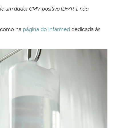
de um dador CMV-positivo [D+/R-], não
m como na
página do Infarmed
dedicada às