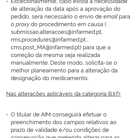
Excecionalmente, caso exista a necessidade
de alteração da data após a aprovação do
pedido, será necessário o envio de
email
para
o
proxy
do procedimento em causa (
submissao.alteracoes@infarmed.pt,
rms.procedures@infarmed.pt ,
cms.post_MA@infarmed.pt) para que a
correção da mesma seja realizada
manualmente. Deste modo, solicita-se o
melhor planeamento para a alteração da
designação do medicamento.
Nas alterações aplicáveis da categoria B.II.f):
O titular de AIM conseguirá efetuar o
preenchimento dos campos relativos ao
prazo de validade e/ou condições de
conservação que pretenda alterar para as