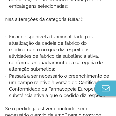
embalagens selecionadas;
Nas alterações da categoria B.III.a.1):
Ficará disponível a funcionalidade para
atualização da cadeia de fabrico do
medicamento no que diz respeito às
atividades de fabrico da substância ativa,
conforme enquadramento da categoria de
alteração submetida;
Passará a ser necessário o preenchimento de
um campo relativo à versão do Certificado de
Co
Conformidade da Farmacopeia Europeia e da
n
substância ativa a que o pedido diz respeito;
Se o pedido já estiver concluído, será
necessário o envio de
email
para o
proxy
do