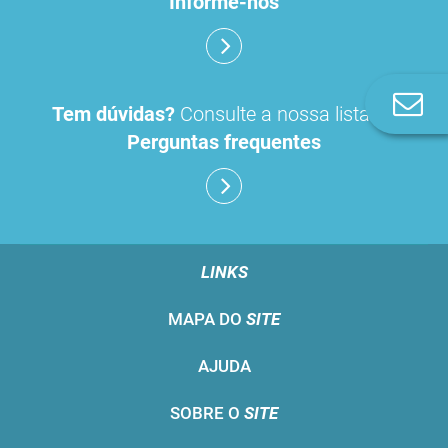
Informe-nos
Co
Tem dúvidas?
Consulte a nossa lista de
n
Perguntas frequentes
LINKS
MAPA DO
SITE
AJUDA
SOBRE O
SITE