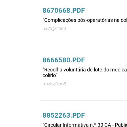
8670668.PDF
"Complicações pós-operatórias na colo
14/03/2006
8666580.PDF
"Recolha voluntária de lote do medic
colírio"
10/03/2006
8852263.PDF
"Circular Informativa n.º 30 CA - Pu