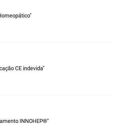
 Homeopático"
rcação CE indevida"
dicamento INNOHEP®"