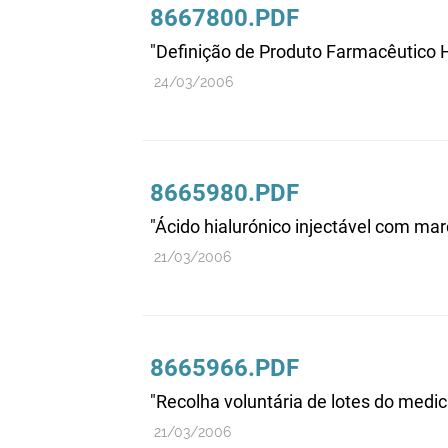
8667800.PDF
"Definição de Produto Farmacêutico
24/03/2006
8665980.PDF
"Ácido hialurónico injectável com ma
21/03/2006
8665966.PDF
"Recolha voluntária de lotes do me
21/03/2006