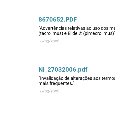
8670652.PDF
"Advertências relativas ao uso dos 
(tacrolimus) e Elidel® (pimecrolimus)
27/03/2006
NI_27032006.pdf
"Invalidação de alterações aos term
mais frequentes."
27/03/2006