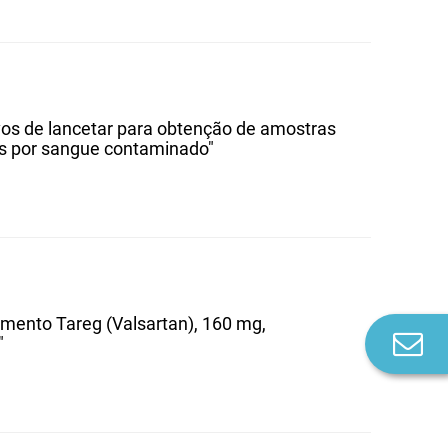
ivos de lancetar para obtenção de amostras
s por sangue contaminado"
amento Tareg (Valsartan), 160 mg,
Co
"
n