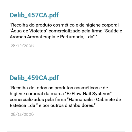
Comprovação da qualidade
Comunicação
Delib_457CA.pdf
Controlo de qualidade
"Recolha do produto cosmético e de higiene corporal
Cosméticos
"Água de Violetas" comercializado pela firma "Saúde e
Aromas-Aromaterapia e Perfumaria, Lda"."
Dispensa
28/12/2006
Dispositivos médicos
Distribuição
Ensaios clínicos
Delib_459CA.pdf
Entidades reguladoras
"Recolha de todos os produtos cosméticos e de
Estrutura e organização
higiene corporal da marca "EzFlow Nail Systems"
Exercício farmacêutico
comercializados pela firma "Hannanails - Gabinete de
Estética Lda." e por outros distribuidores."
Exportação
28/12/2006
Fabricantes
Fabrico