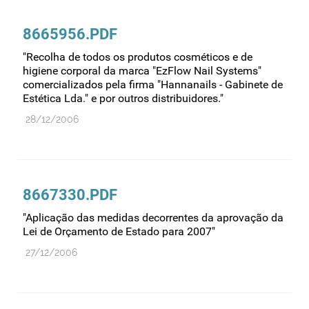
Farmacovigilância
8665956.PDF
Farmácias
Gestão financeira e patrimonial
"Recolha de todos os produtos cosméticos e de
higiene corporal da marca "EzFlow Nail Systems"
Hemoderivados
comercializados pela firma "Hannanails - Gabinete de
Estética Lda." e por outros distribuidores."
Importação
28/12/2006
Informação estatística
Informação institucional
Inspeção
8667330.PDF
Investigação
Legislação
"Aplicação das medidas decorrentes da aprovação da
Lei de Orçamento de Estado para 2007"
Licenciamentos
27/12/2006
Locais de venda
Manutenção no mercado
Medicamentos de uso humano