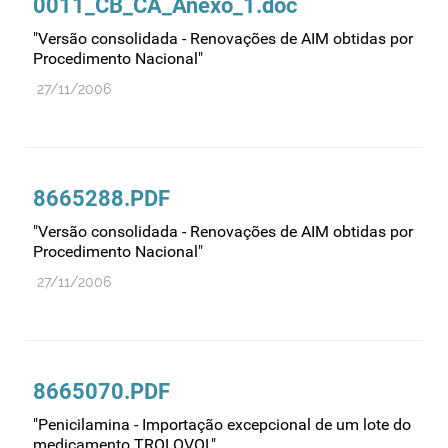
0011_CB_CA_Anexo_1.doc
Recursos humanos
"Versão consolidada - Renovações de AIM obtidas por
Registo
Procedimento Nacional"
Regulamentação
27/11/2006
Relações internacionais
Substâncias controladas
Supervisão do mercado
8665288.PDF
Taxas
"Versão consolidada - Renovações de AIM obtidas por
Tecnologias da saúde
Procedimento Nacional"
Utilização
27/11/2006
Vigilância de cosméticos
Vigilância de dispositivos médicos
8665070.PDF
"Penicilamina - Importação excepcional de um lote do
medicamento TROLOVOL"