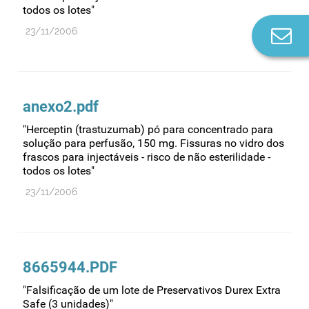
todos os lotes"
23/11/2006
Co
n
anexo2.pdf
"Herceptin (trastuzumab) pó para concentrado para
solução para perfusão, 150 mg. Fissuras no vidro dos
frascos para injectáveis - risco de não esterilidade -
todos os lotes"
23/11/2006
8665944.PDF
"Falsificação de um lote de Preservativos Durex Extra
Safe (3 unidades)"