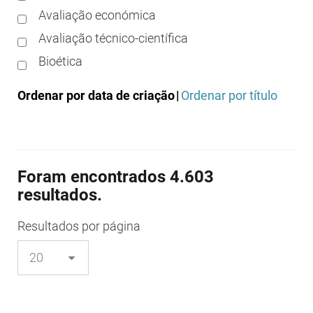
Avaliação económica
Avaliação técnico-científica
Bioética
Boas práticas clínicas
Ordenar por data de criação
|
Ordenar por título
Boas práticas de distribuição
Boas práticas de fabrico
Boas práticas de farmácia
Foram encontrados 4.603
Boas práticas de investigação
resultados.
Boas práticas de laboratório
Boas práticas regulamentares
Resultados
por página
Certificação
Colocação no mercado/comercialização
Comparticipação