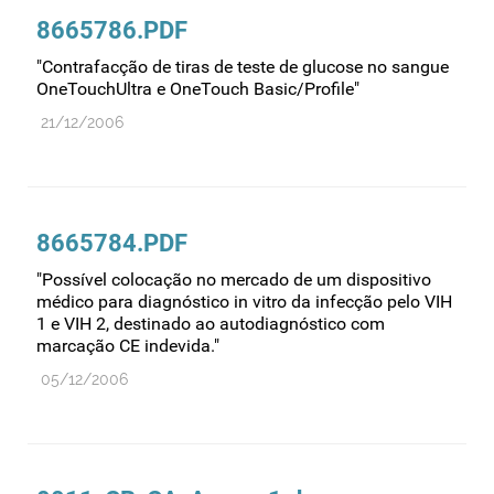
8665786.PDF
Medicamentos genéricos
"Contrafacção de tiras de teste de glucose no sangue
Medicamentos homeopáticos
OneTouchUltra e OneTouch Basic/Profile"
Medicinas alternativas
21/12/2006
Nanotecnologia
Planeamento
Plantas medicinais
8665784.PDF
Prescrição
"Possível colocação no mercado de um dispositivo
Preços
médico para diagnóstico in vitro da infecção pelo VIH
1 e VIH 2, destinado ao autodiagnóstico com
Produtos de saúde
marcação CE indevida."
Produtos fronteira
05/12/2006
Publicidade
Qualidade e normalização
Reações adversas