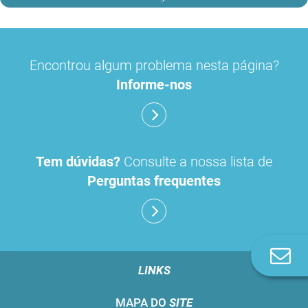
Encontrou algum problema nesta página?
Informe-nos
Tem dúvidas?
Consulte a nossa lista de
Perguntas frequentes
Co
n
LINKS
MAPA DO
SITE